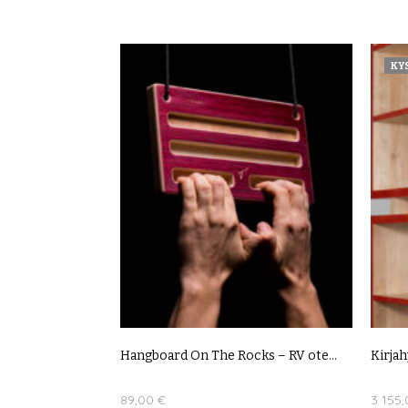
KYS
Hangboard On The Rocks – RV ote...
Kirjah
89,00
€
3 155