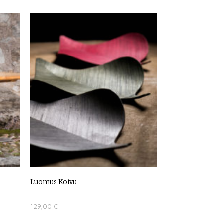
LUE LISÄÄ
.
Luomus Koivu
129,00
€
Tällä