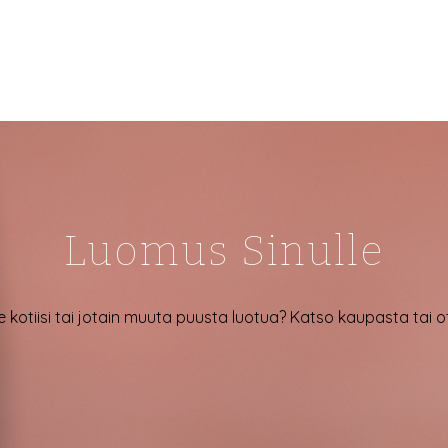
ÄÄ
LUE LISÄÄ
Luomus Sinulle
e kotiisi tai jotain muuta puusta luotua? Katso kaupasta tai 