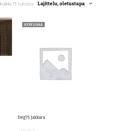
r
aikki 13 tulosta
Lajittelu, oletustapa
i
KYSY LISÄÄ
Deg75 Jakkara