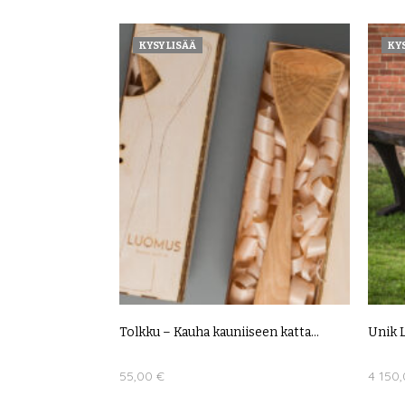
LUE LISÄÄ
VALITSE
KYSY LISÄÄ
KYS
Tolkku – Kauha kauniiseen katta...
Unik L
55,00
€
4 150