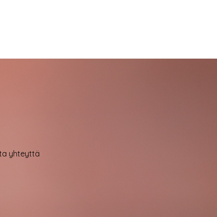
VALITSE VAIHTOEHDOISTA
tuotteella
on
useampi
muunnelma.
Voit
tehdä
valinnat
tuotteen
sivulla.
ota yhteyttä