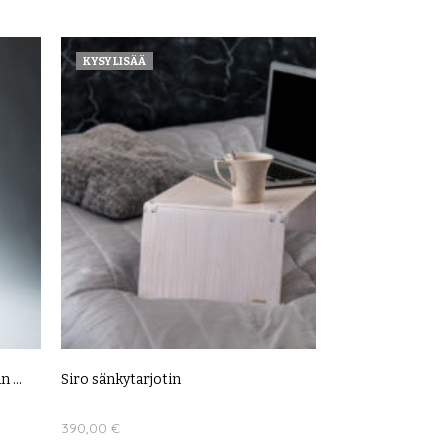
.
Tällä
VALITSE VAIHTOEHDOISTA
tuotteella
KYSY LISÄÄ
on
useampi
muunnelma.
Voit
tehdä
valinnat
tuotteen
sivulla.
 ...
Siro sänkytarjotin
390,00
€