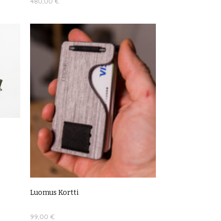
480,00
€
LUE LISÄÄ
Luomus Kortti
99,00
€