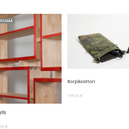
Y LISÄÄ
Korpikonttori
119,00
€
Tällä
VALITSE VAIHTOEHDOISTA
tuotteella
ylly
on
useampi
,00
€