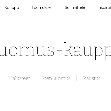
Kauppa
Luomukset
Suunnittele
Inspiro
uomus-kaup
Kalusteet
PienLuomus
Sisustus