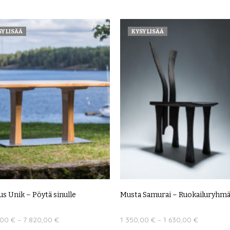
muunnelma
ÄÄ
Voit
tehdä
Y LISÄÄ
KYSY LISÄÄ
valinnat
tuotteen
sivulla.
s Unik – Pöytä sinulle
Musta Samurai – Ruokailuryhmän
Price
Price
,00
€
–
7 820,00
€
1 350,00
€
–
1 630,00
€
range:
range: