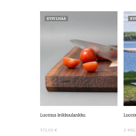
Tällä
VALITSE VAIHTOEHDOISTA
LUE LIS
tuotteella
KYSY LISÄÄ
KYS
on
useampi
muunnelma.
Voit
tehdä
valinnat
tuotteen
sivulla.
Luomus leikkuulankku
Luomu
372,00
€
2 450