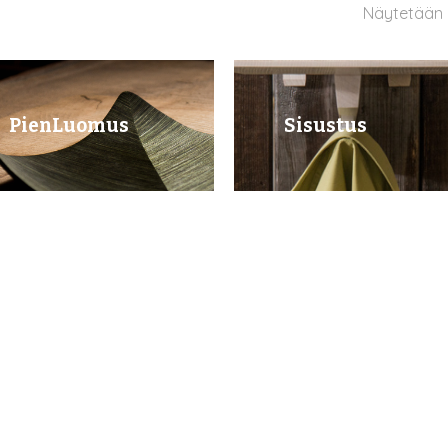
Näytetään k
PienLuomus
Sisustus