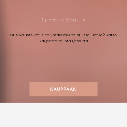
Luomus Sinulle
Uusi kaluste kotiisi tai jotain muuta puusta luotua? Katso
kaupasta tai ota yhteyttä
KAUPPAAN