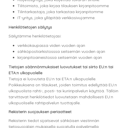
Tilitoimisto, joka kirjaa tilauksen kirjanpitoomme
Tilintarkastaja, joka tarkastaa kirjanpitomme
IT-yritys, joka ylläpitää verkkosivujamme.
Henkilötietojen säilytys
Säilytämme henkilötietojasi:
verkkokaupassa viiden vuoden ajan
sähköpostiarkistosssa seitsemän vuoden ajan
kirjanpitoaineistossa seitsemän vuoden ajan
Tietojen säännönmukaiset luovutukset tai siirto EU:n tai
ETA:n ulkopuolelle
Tietoja ei luovuteta EU:n tai ETA:n ulkopuolelle.
Poikkeuksena on tilaukset, joiden toimitus edellyttää EU:n
ulkopuolista rahti-, posti- tai kuriiripalvelun käyttöä. Tällöin
tarvittavat henkilötiedot luovutetaan mahdollisesti EU:n
ulkopuoliselle rahtipalvelun tuottajalle.
Rekisterin suojauksen periaatteet
Rekisterin tiedot sijaitsevat sähköisen viestinnän
tietosuojalain mukaisella suojatulla palvelimella