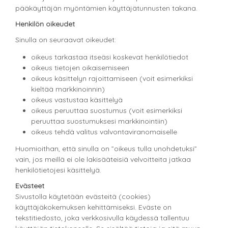
pääkäyttäjän myöntämien käyttäjätunnusten takana.
Henkilön oikeudet
Sinulla on seuraavat oikeudet:
oikeus tarkastaa itseäsi koskevat henkilötiedot
oikeus tietojen oikaisemiseen
oikeus käsittelyn rajoittamiseen (voit esimerkiksi
kieltää markkinoinnin)
oikeus vastustaa käsittelyä
oikeus peruuttaa suostumus (voit esimerkiksi
peruuttaa suostumuksesi markkinointiin)
oikeus tehdä valitus valvontaviranomaiselle
Huomioithan, että sinulla on ”oikeus tulla unohdetuksi”
vain, jos meillä ei ole lakisääteisiä velvoitteita jatkaa
henkilötietojesi käsittelyä.
Evästeet
Sivustolla käytetään evästeitä (cookies)
käyttäjäkokemuksen kehittämiseksi. Eväste on
tekstitiedosto, joka verkkosivulla käydessä tallentuu