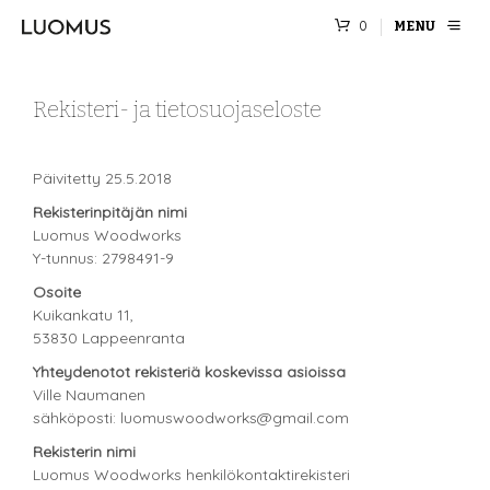
0
MENU
Rekisteri- ja tietosuojaseloste
Päivitetty 25.5.2018
Rekisterinpitäjän nimi
Luomus Woodworks
Y-tunnus: 2798491-9
Osoite
Kuikankatu 11,
53830 Lappeenranta
Yhteydenotot rekisteriä koskevissa asioissa
Ville Naumanen
sähköposti: luomuswoodworks@gmail.com
Rekisterin nimi
Luomus Woodworks henkilökontaktirekisteri