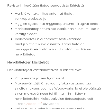
Rekisteriin kerätään tietoa seuraavista lähteistä
Henkilökontaktin itse antamat tiedot
verkkopalvelussa ja
Myyjien syöttämät myyntitapahtumiin liittyvät tiedot.
Markkinointitapahtumissa asiakkaan suostumuksella
kerätyt tiedot.
Verkkopalvelun automaattisesti keräämä
analysointia tukeva aineisto. Tämä tieto on
anonyymiä eikä sitä voida yhdistää yksittäiseen
henkilötietoon.
Henkilötietojen käsittelijät
Henkilötietojasi vastaanottavat ja käsittelevät:
Yrityksemme ja sen työntekijät
Maksunvälittäjä Checkout.fi, joka vastaanottaa
sinulta maksun. Luomus Woodworksilla ei ole pääsyä
sinun maksuvälineen tai tilin tai niihin liittyviin
henkilötietoihin. Maksupalvelun tietosuojasta voit
lukea
Checkout.fi
sivustolta.
Kuljetusyritys, joka kuljettaa tavaran sinulle.