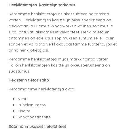
Henkilötietojen käsittelyn tarkoitus
Keräämme henkilötietoja asiakassuhteen hoitamista
varten. Henkilötietojen käsittelyn oikeusperusteena on
asiakkaan ja Luomus Woodworksin välinen sopimus ja
siitä johtuvat lakisääteiset velvoitteet. Henkilötietojen
antaminen on edellytys sopimuksen syntymiselle. Toisin
sanoen et voi tilata verkkokaupastamme tuotteita, jos et
anna henkilötietojasi.
Keräämme henkilötietoja myös markkinointia varten.
Tällöin henkilötietojen käsittelyn oikeusperusteena on
suostumus.
Rekisterin tietosisältö
Keräämiämme henkilötietoja ovat:
Nimi
Puhelinnumero
Osoite
Sähköpostiosoite
Säännönmukaiset tietolähteet