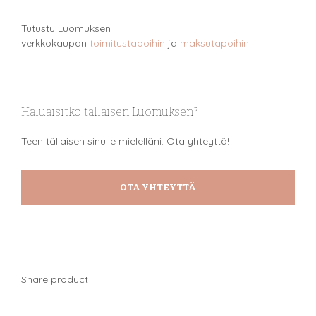
Tutustu Luomuksen
verkkokaupan
toimitustapoihin
ja
maksutapoihin
.
Haluaisitko tällaisen Luomuksen?
Teen tällaisen sinulle mielelläni. Ota yhteyttä!
OTA YHTEYTTÄ
Share product