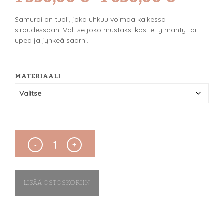
range:
Samurai on tuoli, joka uhkuu voimaa kaikessa
1
siroudessaan. Valitse joko mustaksi käsitelty mänty tai
upea ja jyhkeä saarni.
350,00 €
through
MATERIAALI
1
630,00 €
LISÄÄ OSTOSKORIIN