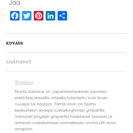
Jaa
F
T
Pi
Li
S
a
wi
nt
n
h
c
tt
er
k
a
e
er
e
e
re
KUVAUS
b
st
dI
o
n
LISÄTIEDOT
o
k
Kuvaus
Musta Samurai on Japanilaishenkinen savolais-
etelä-karjalaisella otteella toteutettu tuoli ilman
ruuveja tai nauloja. Tämä istuin on taattu
keskustelun avaaja ruokailuryhmäsi ympärillä.
Samurait pöydän ympärillä haastavat toisiaan ja
antavat ruokailutilaasi voimakkaan, mutta silti siron
ilmapiirin.