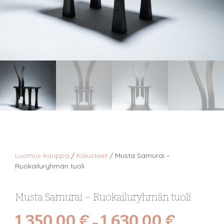
Luomus-kauppa
/
Kalusteet
/
Musta Samurai –
Ruokailuryhmän tuoli
Musta Samurai – Ruokailuryhmän tuoli
1 350,00
€
1 630,00
€
Price
–