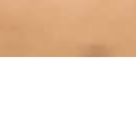
Luomus
juuri sinulle