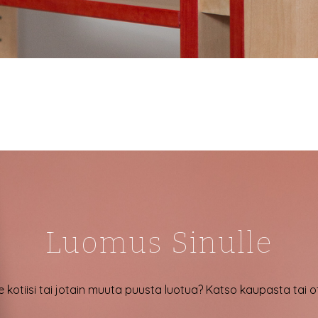
Luomus Sinulle
e kotiisi tai jotain muuta puusta luotua? Katso kaupasta tai 