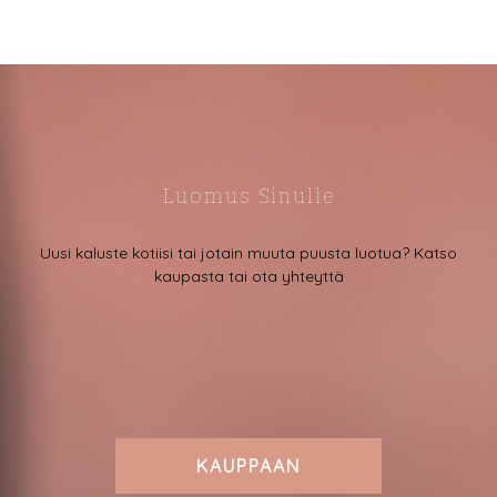
Luomus Sinulle
Uusi kaluste kotiisi tai jotain muuta puusta luotua? Katso
kaupasta tai ota yhteyttä
KAUPPAAN