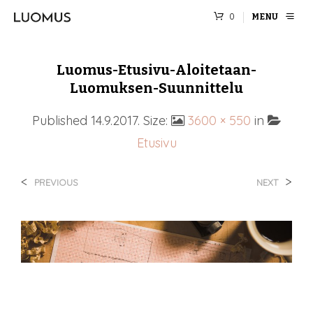
0
MENU
Luomus-Etusivu-Aloitetaan-
Luomuksen-Suunnittelu
Published
14.9.2017
. Size:
3600 × 550
in
Etusivu
<
>
PREVIOUS
NEXT