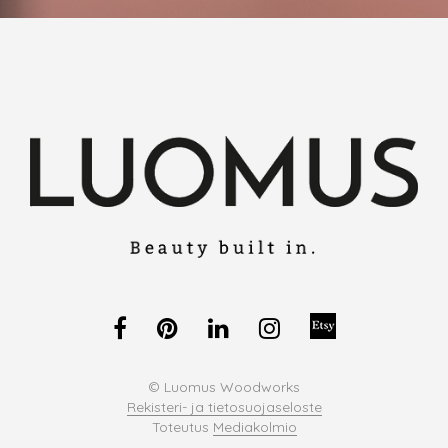
© Luomus Woodworks
Rekisteri- ja tietosuojaseloste
Toteutus
Mediakolmio