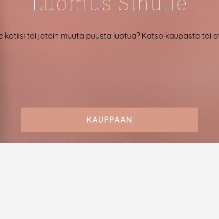
Luomus Sinulle
e kotiisi tai jotain muuta puusta luotua? Katso kaupasta tai 
KAUPPAAN