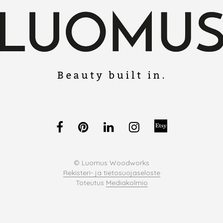
© Luomus Woodworks
Rekisteri- ja tietosuojaseloste
Toteutus
Mediakolmio