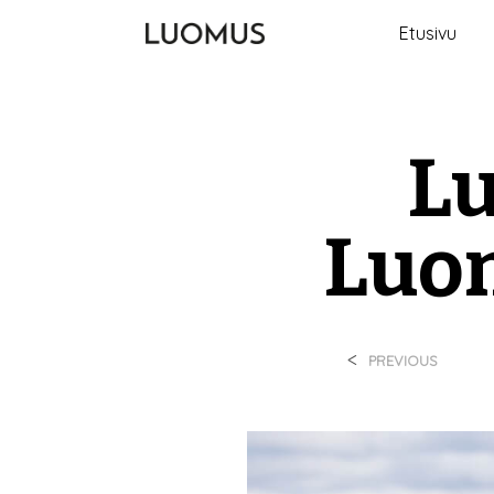
Etusivu
L
Luom
<
PREVIOUS