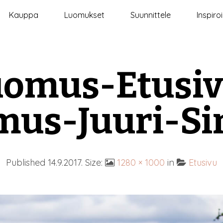
Kauppa
Luomukset
Suunnittele
Inspiro
uomus-Etusiv
us-Juuri-Si
Published
14.9.2017
. Size:
1280 × 1000
in
Etusivu