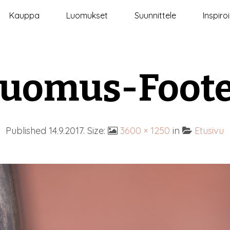
Kauppa
Luomukset
Suunnittele
Inspiro
uomus-Foot
Published
14.9.2017
. Size:
3600 × 1250
in
Etusivu