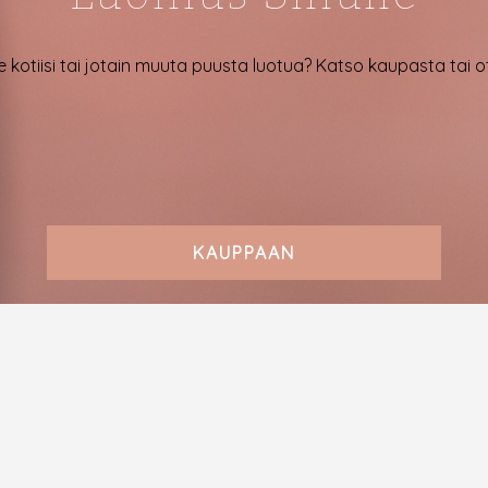
e kotiisi tai jotain muuta puusta luotua? Katso kaupasta tai 
KAUPPAAN