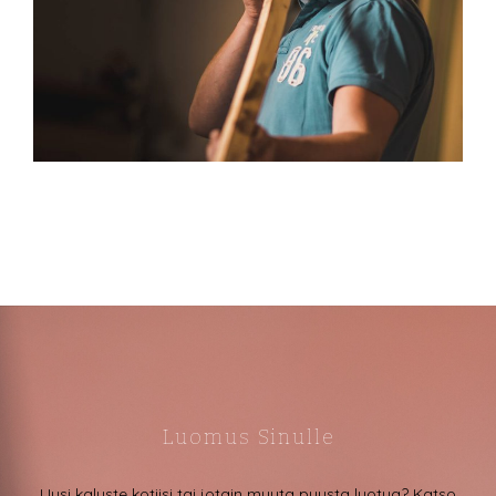
Luomus Sinulle
Uusi kaluste kotiisi tai jotain muuta puusta luotua? Katso