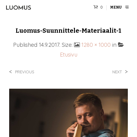
0
MENU
Luomus-Suunnittele-Materiaalit-1
Published
14.9.2017
. Size:
1280 × 1000
in
Etusivu
<
>
PREVIOUS
NEXT