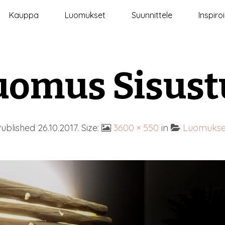
Kauppa
Luomukset
Suunnittele
Inspiro
uomus Sisust
Published
26.10.2017
. Size:
3600 × 550
in
Luomukse