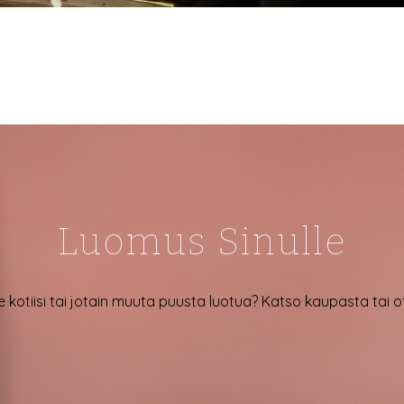
Luomus Sinulle
e kotiisi tai jotain muuta puusta luotua? Katso kaupasta tai 