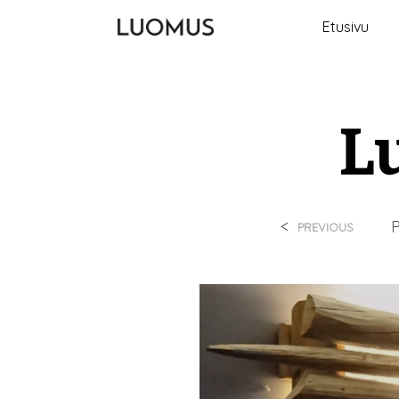
Etusivu
L
<
PREVIOUS