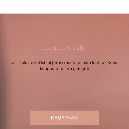
Luomus Sinulle
Uusi kaluste kotiisi tai jotain muuta puusta luotua? Katso
kaupasta tai ota yhteyttä
KAUPPAAN