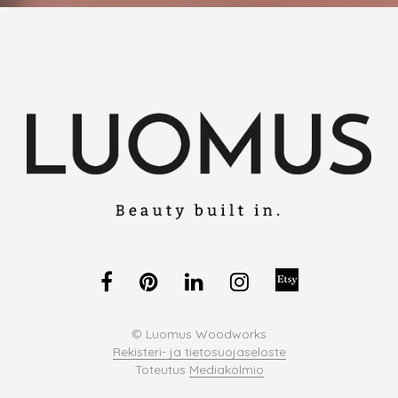
© Luomus Woodworks
Rekisteri- ja tietosuojaseloste
Toteutus
Mediakolmio