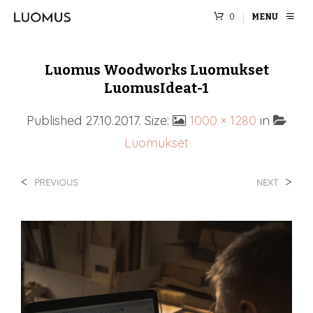
0
MENU
Luomus Woodworks Luomukset
LuomusIdeat-1
Published
27.10.2017
. Size:
1000 × 1280
in
Luomukset
<
>
PREVIOUS
NEXT