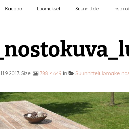
Kauppa
Luomukset
Suunnittele
Inspiro
nostokuva_
d
11.9.2017
. Size:
788 × 649
in
Suunnittelulomake nos