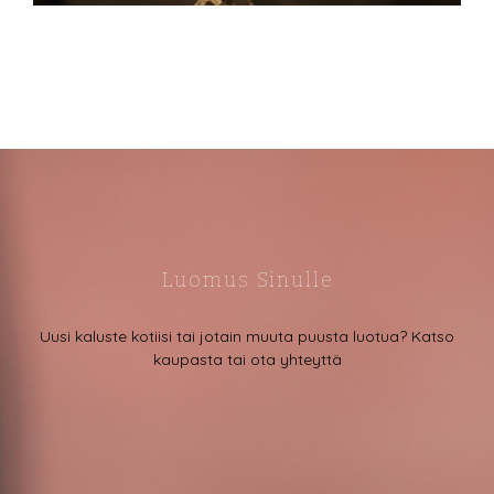
Luomus Sinulle
Uusi kaluste kotiisi tai jotain muuta puusta luotua? Katso
kaupasta tai ota yhteyttä