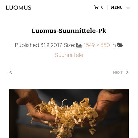
0
MENU
Luomus-Suunnittele-Pk
Published
31.8.2017
. Size:
1549 × 650
in
Suunnittele
<
>
NEXT