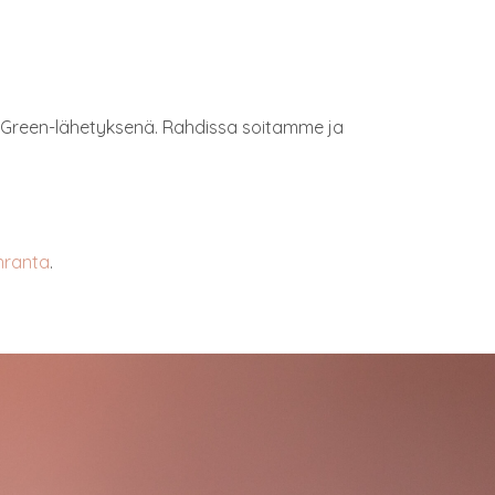
r
i
ti Green-lähetyksenä. Rahdissa soitamme ja
nranta
.