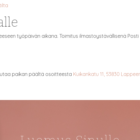
ilta
alle
tteeseen työpäivän aikana. Toimitus ilmastoystävällisenä Pos
outaa paikan päältä osoitteesta
Kuikankatu 11, 53830 Lappee