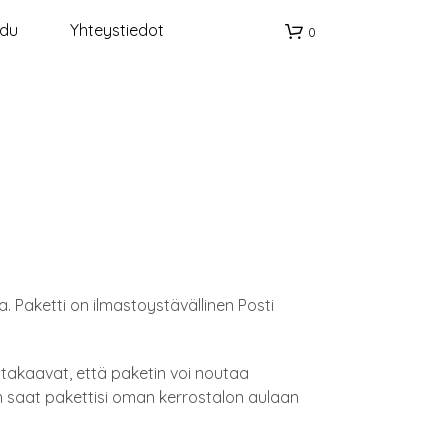
idu
Yhteystiedot
0
O
s
t
o
s
. Paketti on ilmastoystävällinen Posti
k
 takaavat, että paketin voi noutaa
o
öin saat pakettisi oman kerrostalon aulaan