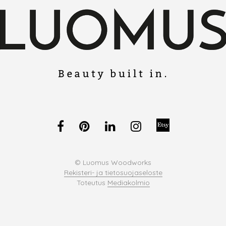
© Luomus Woodworks
Rekisteri- ja tietosuojaseloste
Toteutus
Mediakolmio