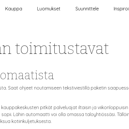
Kauppa
Luomukset
Suunnittele
Inspiro
n toimitustavat
tomaatista
ta. Saat ohjeet noutamiseen tekstiviestillä paketin saapuessa
auppakeskusten pitkät palveluajat iltaisin ja viikonloppuisin
en sopii. Lähin automaatti voi olla omassa taloyhtiössäsi. Täll
aksua kotiinkuljetuksesta.