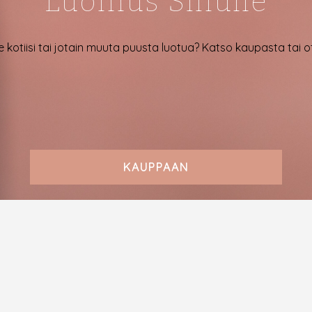
Luomus Sinulle
e kotiisi tai jotain muuta puusta luotua? Katso kaupasta tai 
KAUPPAAN