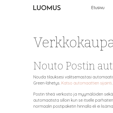
Etusivu
Verkkokaupa
Nouto Postin au
Nouda tilauksesi valitsemastasi automaatis
Green-lähetys.
Katso automaattien sijainti
.
Postin tiheä verkosto ja myymälöiden sekä k
automaatista silloin kun se itselle parhait
normaalin postipaketin hinnalla eli ei lisäm