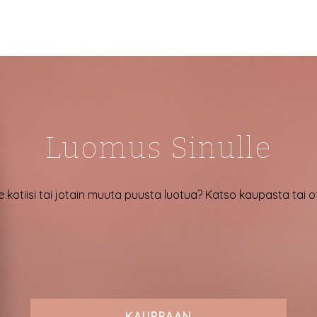
Luomus Sinulle
e kotiisi tai jotain muuta puusta luotua? Katso kaupasta tai 
KAUPPAAN