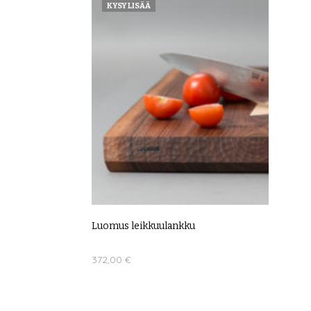
KYSY LISÄÄ
Luomus leikkuulankku
372,00
€
LUE LISÄÄ