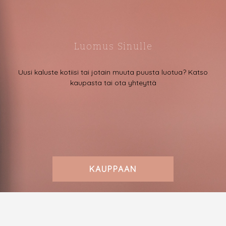
Luomus Sinulle
Uusi kaluste kotiisi tai jotain muuta puusta luotua? Katso
kaupasta tai ota yhteyttä
KAUPPAAN