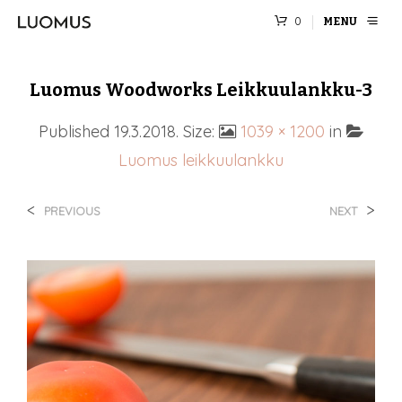
0
MENU
Luomus Woodworks Leikkuulankku-3
Published
19.3.2018
. Size:
1039 × 1200
in
Luomus leikkuulankku
<
>
PREVIOUS
NEXT