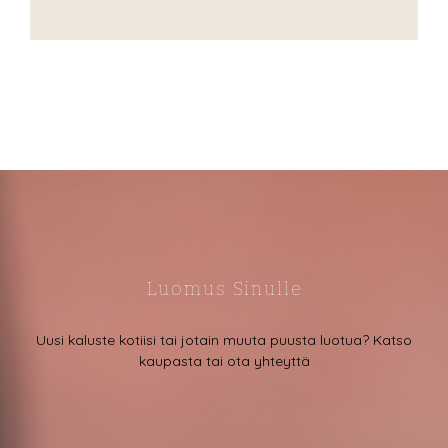
Luomus Sinulle
Uusi kaluste kotiisi tai jotain muuta puusta luotua? Katso
kaupasta tai ota yhteyttä