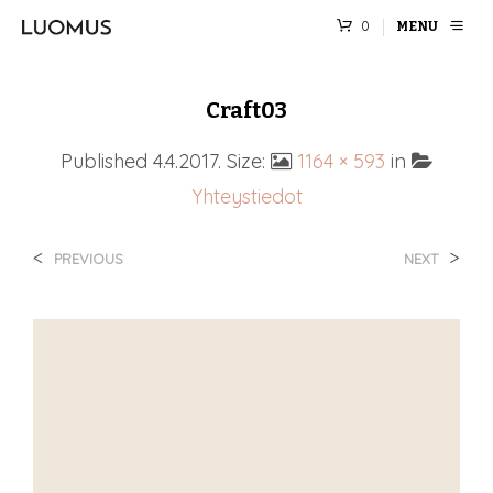
0
MENU
Craft03
Published
4.4.2017
. Size:
1164 × 593
in
Yhteystiedot
<
>
PREVIOUS
NEXT