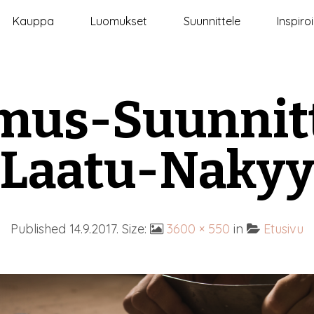
Kauppa
Luomukset
Suunnittele
Inspiro
mus-Suunnitt
Laatu-Naky
Published
14.9.2017
. Size:
3600 × 550
in
Etusivu