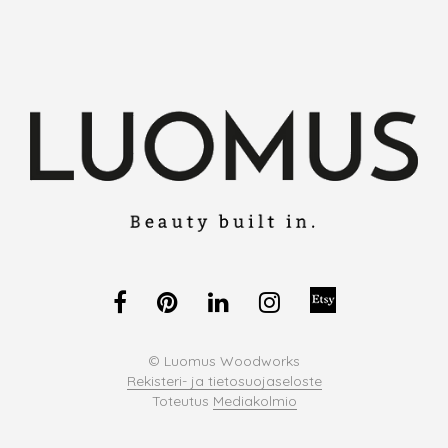
© Luomus Woodworks
Rekisteri- ja tietosuojaseloste
Toteutus
Mediakolmio