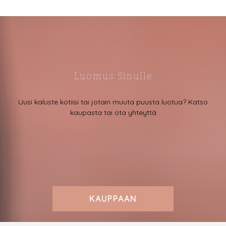
Luomus Sinulle
Uusi kaluste kotiisi tai jotain muuta puusta luotua? Katso
kaupasta tai ota yhteyttä
KAUPPAAN