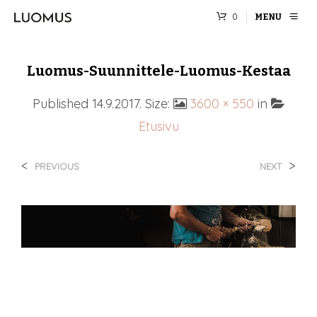
0
MENU
Luomus-Suunnittele-Luomus-Kestaa
Published
14.9.2017
. Size:
3600 × 550
in
Etusivu
<
>
PREVIOUS
NEXT