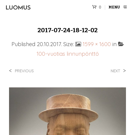
0
MENU
2017-07-24-18-12-02
Published
20.10.2017
. Size:
1599 × 1600
in
100-vuotias linnunpönttö
<
>
PREVIOUS
NEXT