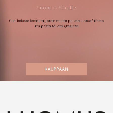
Luomus Sinulle
Uusi kaluste kotiisi tai jotain muuta puusta luotua? Katso
kaupasta tai ota yhteyttä
KAUPPAAN