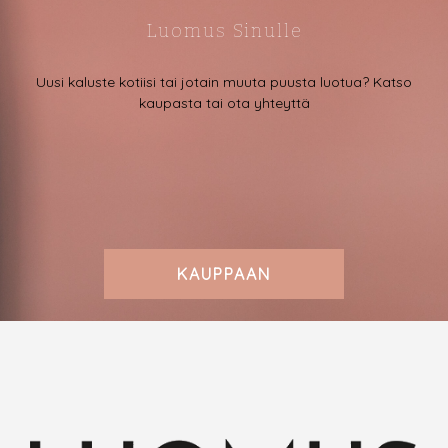
Luomus Sinulle
Uusi kaluste kotiisi tai jotain muuta puusta luotua? Katso
kaupasta tai ota yhteyttä
KAUPPAAN