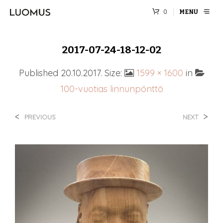
0
MENU
2017-07-24-18-12-02
Published
20.10.2017
. Size:
1599 × 1600
in
100-vuotias linnunpönttö
<
>
PREVIOUS
NEXT