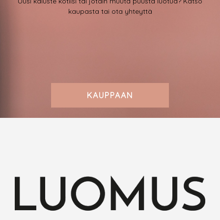
Uusi kaluste kotiisi tai jotain muuta puusta luotua? Katso
kaupasta tai ota yhteyttä
KAUPPAAN