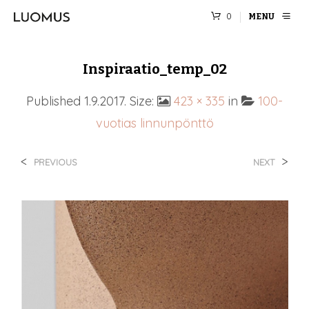
0
MENU
Inspiraatio_temp_02
Published
1.9.2017
. Size:
423 × 335
in
100-
vuotias linnunpönttö
<
>
PREVIOUS
NEXT