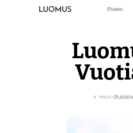
Etusivu
Luomu
Vuoti
<
Publis
PREVIOUS