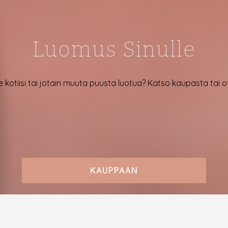
Luomus Sinulle
e kotiisi tai jotain muuta puusta luotua? Katso kaupasta tai 
KAUPPAAN