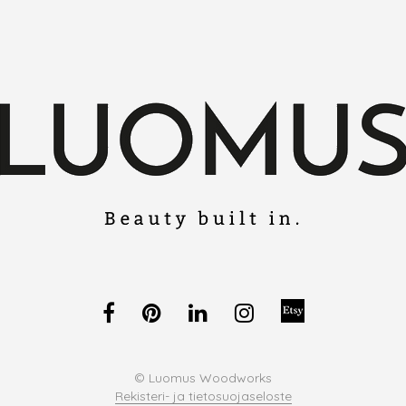
© Luomus Woodworks
Rekisteri- ja tietosuojaseloste