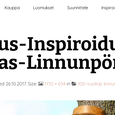
Kauppa
Luomukset
Suunnittele
Inspiro
s-Inspiroid
as-Linnunpö
hed
26.10.2017
. Size:
1710 × 654
in
100-vuotias linn