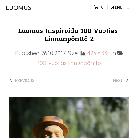
0
MENU
Luomus-Inspiroidu-100-Vuotias-
Linnunpönttö-2
Published
26.10.2017
. Size:
423 × 334
in
100-vuotias linnunpönttö
<
>
PREVIOUS
NEXT