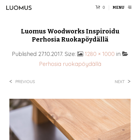
0
MENU
Luomus Woodworks Inspiroidu
Perhosia Ruokapöydällä
Published
27.10.2017
. Size:
1280 × 1000
in
Perhosia ruokapöydällä
<
>
PREVIOUS
NEXT