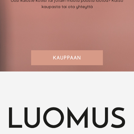
Uusi kaluste kotiisi tai jotain muuta puusta luotua? Katso
kaupasta tai ota yhteyttä
KAUPPAAN