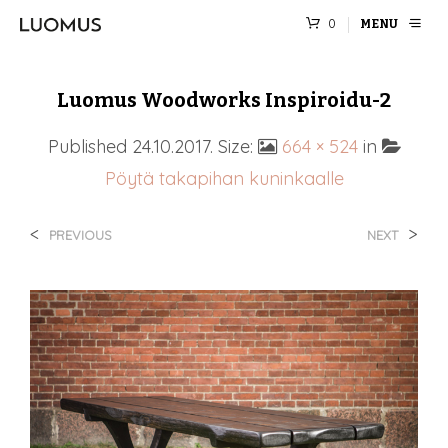
0
MENU
Luomus Woodworks Inspiroidu-2
Published
24.10.2017
. Size:
664 × 524
in
Pöytä takapihan kuninkaalle
<
>
PREVIOUS
NEXT