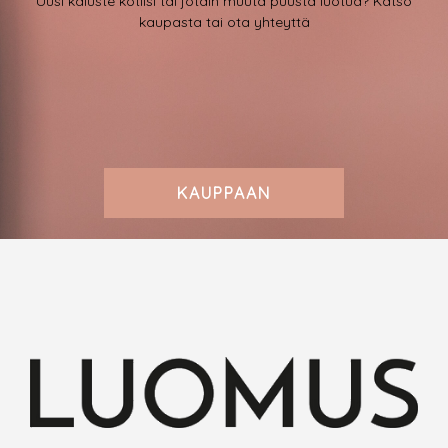
Uusi kaluste kotiisi tai jotain muuta puusta luotua? Katso
kaupasta tai ota yhteyttä
KAUPPAAN