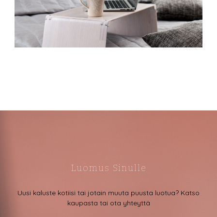
Luomus Sinulle
Uusi kaluste kotiisi tai jotain muuta puusta luotua? Katso
kaupasta tai ota yhteyttä