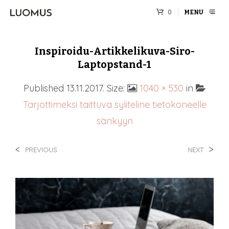
0
MENU
Inspiroidu-Artikkelikuva-Siro-
Laptopstand-1
Published
13.11.2017
. Size:
1040 × 530
in
Tarjottimeksi taittuva syliteline tietokoneelle
sänkyyn
<
>
PREVIOUS
NEXT