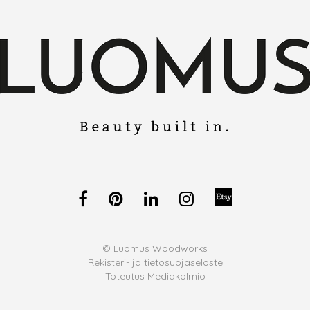
© Luomus Woodworks
Rekisteri- ja tietosuojaseloste
Toteutus
Mediakolmio