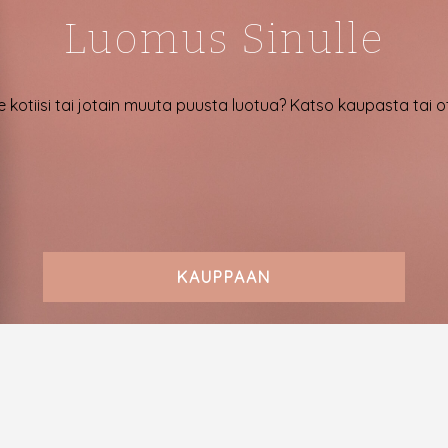
Luomus Sinulle
e kotiisi tai jotain muuta puusta luotua? Katso kaupasta tai 
KAUPPAAN