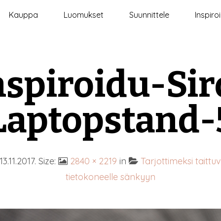
Kauppa
Luomukset
Suunnittele
Inspiro
nspiroidu-Sir
Laptopstand-
13.11.2017
. Size:
2840 × 2219
in
Tarjottimeksi taittuv
tietokoneelle sänkyyn