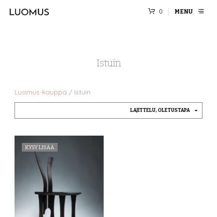
0
MENU
Istuin
Luomus-kauppa
/
Istuin
KYSY LISÄÄ