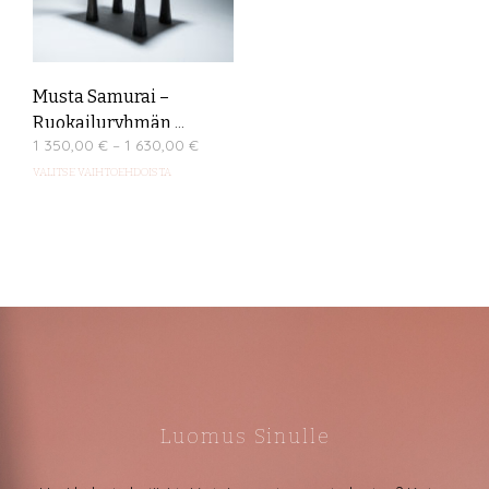
Musta Samurai –
Ruokailuryhmän ...
Price
1 350,00
€
–
1 630,00
€
range:
Tällä
VALITSE VAIHTOEHDOISTA
1
tuotteella
350,00 €
through
on
1
useampi
630,00 €
muunnelma.
Voit
tehdä
valinnat
tuotteen
sivulla.
Luomus Sinulle