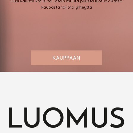
Uusi kaluste kotiisi tai jotain muuta puusta luotua? Katso
kaupasta tai ota yhteyttä
KAUPPAAN