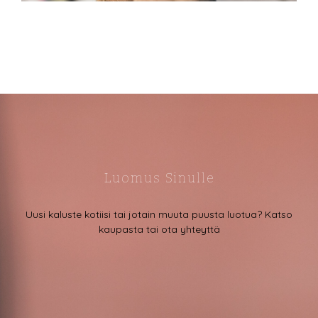
Luomus Sinulle
Uusi kaluste kotiisi tai jotain muuta puusta luotua? Katso
kaupasta tai ota yhteyttä