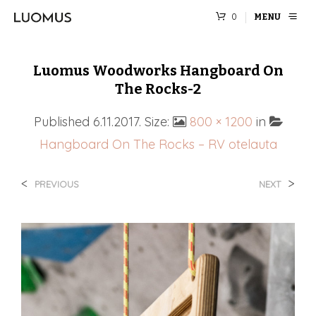
0
MENU
Luomus Woodworks Hangboard On
The Rocks-2
Published
6.11.2017
. Size:
800 × 1200
in
Hangboard On The Rocks – RV otelauta
<
>
PREVIOUS
NEXT