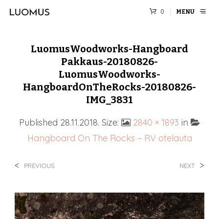
0
MENU
LuomusWoodworks-Hangboard
Pakkaus-20180826-
LuomusWoodworks-
HangboardOnTheRocks-20180826-
IMG_3831
Published
28.11.2018
. Size:
2840 × 1893
in
Hangboard On The Rocks – RV otelauta
<
>
PREVIOUS
NEXT