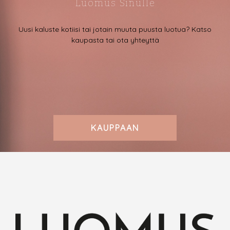
Luomus Sinulle
Uusi kaluste kotiisi tai jotain muuta puusta luotua? Katso
kaupasta tai ota yhteyttä
KAUPPAAN