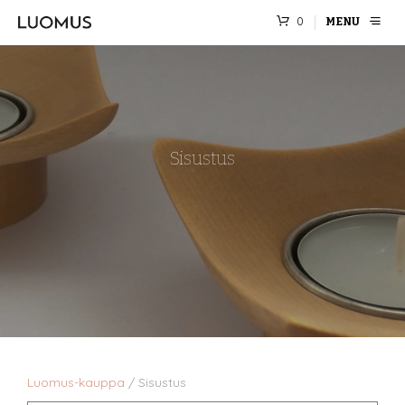
0
MENU
Sisustus
Luomus-kauppa
/
Sisustus