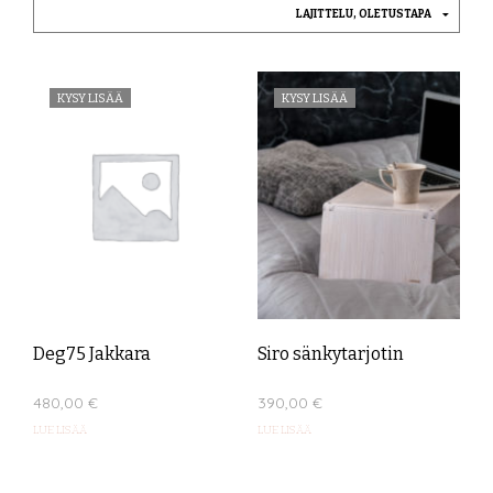
KYSY LISÄÄ
KYSY LISÄÄ
Deg75 Jakkara
Siro sänkytarjotin
480,00
€
390,00
€
LUE LISÄÄ
LUE LISÄÄ