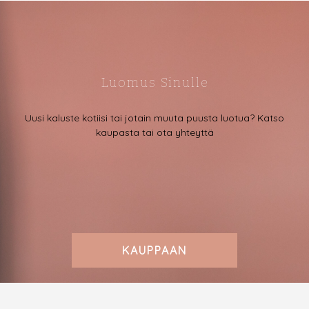
tehdä
valinnat
tuotteen
sivulla.
Luomus Sinulle
Uusi kaluste kotiisi tai jotain muuta puusta luotua? Katso
kaupasta tai ota yhteyttä
KAUPPAAN