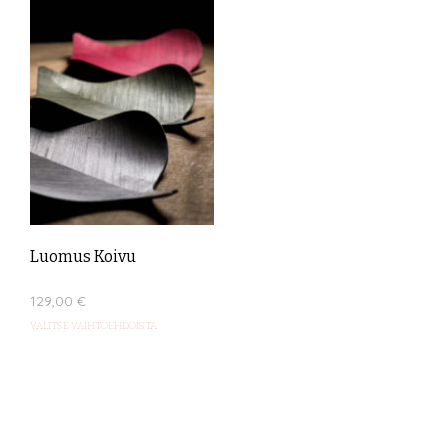
Luomus Koivu
129,00
€
Tällä
VALITSE VAIHTOEHDOISTA
tuotteella
on
useampi
muunnelma.
Voit